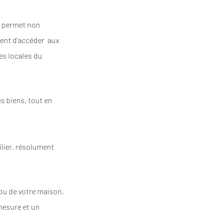
, permet non
ment d'accéder aux
es locales du
s biens, tout en
ilier, résolument
 ou de votre maison,
 mesure et un