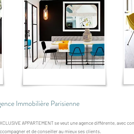
ence Immobilière Parisienne
CLUSIVE APPARTEMENT se veut une agence différente, avec co
ccompagner et de conseiller au mieux ses clients.