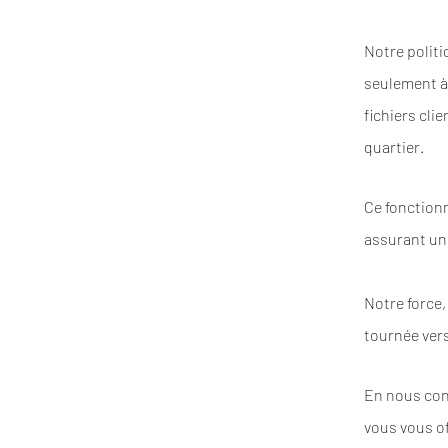
Notre polit
seulement à 
fichiers cli
quartier.
Ce fonctionn
assurant un
Notre force,
tournée vers
En nous conf
vous vous of